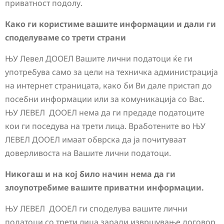
приватност подолу.
Како ги користиме вашите информации и дали ги
споделуваме со трети страни
ЊУ Левел ДООЕЛ Вашите лични податоци ќе ги
употребува само за цели на техничка администрација
на интернет страницата, како би Ви дале пристап до
посебни информации или за комуникација со Вас.
ЊУ ЛЕВЕЛ ДООЕЛ нема да ги предаде податоците
кои ги поседува на трети лица. Вработените во ЊУ
ЛЕВЕЛ ДООЕЛ имаат обврска да ја почитуваат
доверливоста на Вашите лични податоци.
Никогаш и на кој било начин нема да ги
злоупотребиме вашите приватни информации.
ЊУ ЛЕВЕЛ ДООЕЛ ги споделува вашите лични
податоци со трети лица заради извршување договор