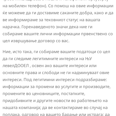
на мобилен телефон). Со помош на овие информации
ќе можеме да ги доставиме саканите добра, како и да
ве информираме за тековниот статус на вашата
нарачка. Горенаведеното значи дека ние ги
собираме вашите лични информации првенствено со
цел извршување договор со вас.
Ние, исто така, ги собираме вашите податоци со цел
да ги следиме легитимните интереси на ЊУ
левелДООЕЛ , освен ако вашите интереси или
основните права и слободи не ги надминуваат овие
интереси. Под легитимни интереси подразбираме:
информации за промени во услугите и производите,
промените во ценовниците, постапките,
придобивките и другите новости во работењето на
нашата компанија; да ве контактираме во случај на
поплака, одговор на вашето барање или истрага; да