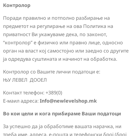
Контролор
Поради правилно и потполно разбирање на
предметот на регулирање на ова Политика на
приватност Ви укажуваме дека, по законот,
“контролор” е физичко или правно лице, односно
орган на власт кој самостојно или заедно со другите
ја одредува суштината и начинот на обработка.
Контролор со Вашите лични податоци е:
ЊУ ЛЕВЕЛ ДООЕЛ
Kонтакт телефон: +389(0)
Е-маил адреса:
Info@newlevelshop.mk
Во кои цели и кога прибираме Ваши податоци
За успешно да ја обработиме вашата нарачка, ни
треба име, адреса, е-пошта и телефонски број (број