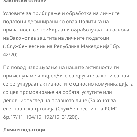
Законски основи
Условите за прибирање и обработка на личните
податоци дефинирани со оваа Политика на
приватност, се прибираат и обработуваат на основа
на Законот за заштита на личните податоци
(„Службен весник на Република Македонија“ бр.
42/20).
По повод извршување на нашите активности ги
применуваме и одредбите со другите закони со кои
се регулиураат активностите односно комуникацијата
со цел промовирање на робата, услугите или
деловниот углед на правното лице (Законот за
електронска трговија (Службен весник на РCМ“
бр.17/11, 104/15, 192/15, 31/20)).
Лични податоци