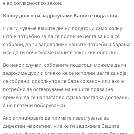
е во согласност со закон.
Колку долго ги задржуваме Вашите податоци
Ние ги чуваме вашите лични податоци само колку
што е потребно за да се постигне целта за која се
собрани, да ги задоволиме Вашите потреби и барања
или да ги почитуваме нашите законски обврски.
Во некои случаи, собраните податоци можеме да ги
задржиме дури и откако ќе се исполни целта за која
се собрани, доколку тоа се бара со закон или ако е
потребно за остварување на нашите права (на
пример: да се наплатат во судска постапка доспеани,
а не платени побарувања).
Ако аплициравте да примате известувања за
директен маркетинг, ние ќе ги задржиме Вашите