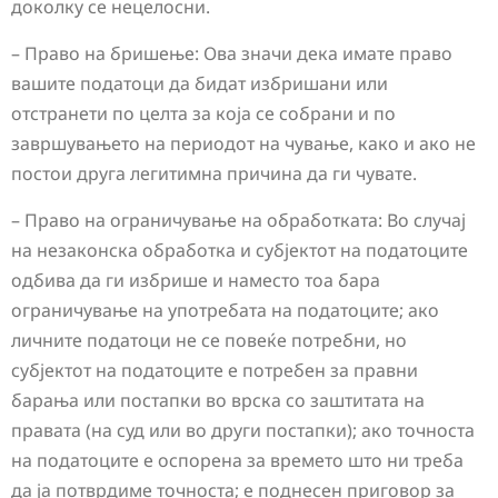
доколку се нецелосни.
– Право на бришење: Ова значи дека имате право
вашите податоци да бидат избришани или
отстранети по целта за која се собрани и по
завршувањето на периодот на чување, како и ако не
постои друга легитимна причина да ги чувате.
– Право на ограничување на обработката: Во случај
на незаконска обработка и субјектот на податоците
одбива да ги избрише и наместо тоа бара
ограничување на употребата на податоците; ако
личните податоци не се повеќе потребни, но
субјектот на податоците е потребен за правни
барања или постапки во врска со заштитата на
правата (на суд или во други постапки); ако точноста
на податоците е оспорена за времето што ни треба
да ја потврдиме точноста; е поднесен приговор за