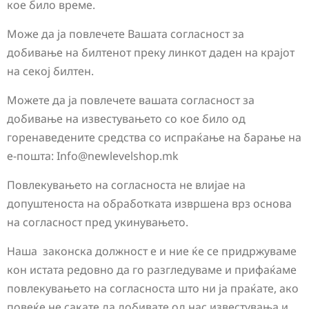
кое било време.
Може да ја повлечете Вашата согласност за
добивање на билтенот преку линкот даден на крајот
на секој билтен.
Можете да ја повлечете вашата согласност за
добивање на известувањето со кое било од
горенаведените средства со испраќање на барање на
е-пошта:
Info@newlevelshop.mk
Повлекувањето на согласноста не влијае на
допуштеноста на обработката извршена врз основа
на согласност пред укинувањето.
Наша законска должност е и ние ќе се придржуваме
кон истата редовно да го разгледуваме и прифаќаме
повлекувањето на согласноста што ни ја праќате, ако
повеќе не сакате да добивате од нас известувања и