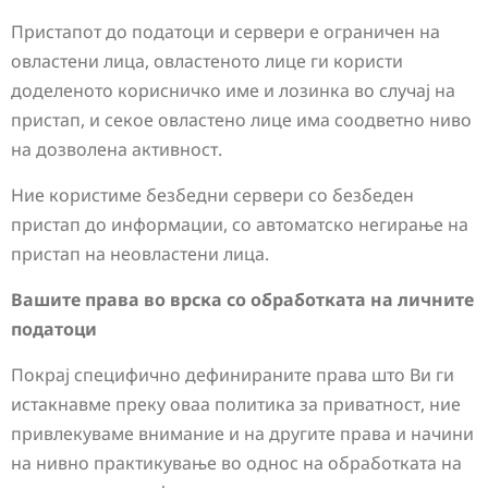
Пристапот до податоци и сервери е ограничен на
овластени лица, овластеното лице ги користи
доделеното корисничко име и лозинка во случај на
пристап, и секое овластено лице има соодветно ниво
на дозволена активност.
Ние користиме безбедни сервери со безбеден
пристап до информации, со автоматско негирање на
пристап на неовластени лица.
Вашите права во врска со обработката на личните
податоци
Покрај специфично дефинираните права што Ви ги
истакнавме преку оваа политика за приватност, ние
привлекуваме внимание и на другите права и начини
на нивно практикување во однос на обработката на