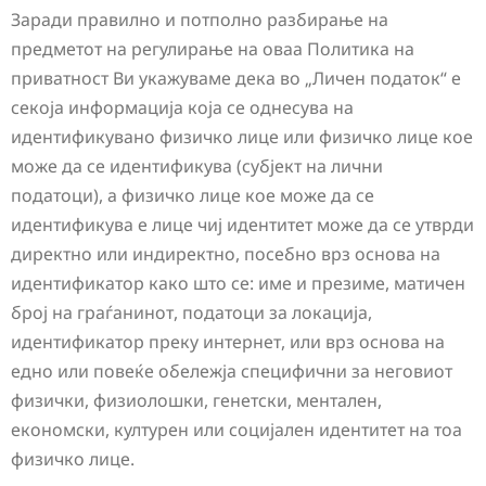
Заради правилно и потполно разбирање на
предметот на регулирање на оваа Политика на
приватност Ви укажуваме дека во „Личен податок“ е
секоја информација која се однесува на
идентификувано физичко лице или физичко лице кое
може да се идентификува (субјект на лични
податоци), а физичко лице кое може да се
идентификува е лице чиј идентитет може да се утврди
директно или индиректно, посебно врз основа на
идентификатор како што се: име и презиме, матичен
број на граѓанинот, податоци за локација,
идентификатор преку интернет, или врз основа на
едно или повеќе обележја специфични за неговиот
физички, физиолошки, генетски, ментален,
економски, културен или социјален идентитет на тоа
физичко лице.