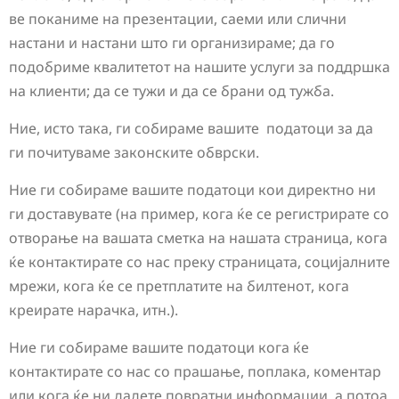
ве поканиме на презентации, саеми или слични
настани и настани што ги организираме; да го
подобриме квалитетот на нашите услуги за поддршка
на клиенти; да се тужи и да се брани од тужба.
Ние, исто така, ги собираме вашите податоци за да
ги почитуваме законските обврски.
Ние ги собираме вашите податоци кои директно ни
ги доставувате (на пример, кога ќе се регистрирате со
отворање на вашата сметка на нашата страница, кога
ќе контактирате со нас преку страницата, социјалните
мрежи, кога ќе се претплатите на билтенот, кога
креирате нарачка, итн.).
Ние ги собираме вашите податоци кога ќе
контактирате со нас со прашање, поплака, коментар
или кога ќе ни дадете повратни информации, а потоа