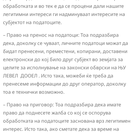
обработката и во тек е да се процени дали нашите
легитимни интереси ги надминуваат интересите на
субјектот на податоците.
– Право на пренос на податоци: Тоа подразбира
дека, доколку се чуваат, личните податоци можат да
бидат пренесени, преместени, копирани, доставени
електронски до кој било друг субјект во земјата за
целите за исполнување на законски обврски на ЊУ
ЛЕВЕЛ ДООЕЛ . Исто така, можеби ќе треба да
пренесеме информации до друг оператор, доколку
тоа е технички возможно.
– Право на приговор: Тоа подразбира дека имате
право да поднесете жалба со кој се оспорува
обработката на податоците заснована врз легитимен
интерес. Исто така, ако сметате дека за време на