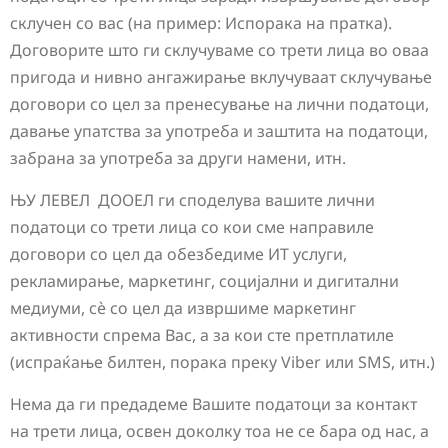
склучен со вас (на пример: Испорака на пратка).
Договорите што ги склучуваме со трети лица во оваа
пригода и нивно ангажирање вклучуваат склучување
договори со цел за пренесување на лични податоци,
давање упатства за употреба и заштита на податоци,
забрана за употреба за други намени, итн.
ЊУ ЛЕВЕЛ ДООЕЛ ги споделува вашите лични
податоци со трети лица со кои сме направиле
договори со цел да обезбедиме ИТ услуги,
рекламирање, маркетинг, социјални и дигитални
медиуми, сè со цел да извршиме маркетинг
активности спрема Вас, а за кои сте претплатиле
(испраќање билтен, порака преку Viber или SMS, итн.)
Нема да ги предадеме Вашите податоци за контакт
на трети лица, освен доколку тоа не се бара од нас, а