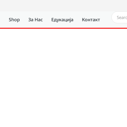
а
Shop
За Нас
Едукација
Контакт