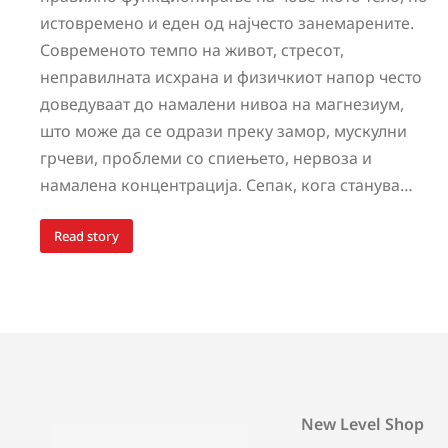
истовремено и еден од најчесто занемарените.
Современото темпо на живот, стресот,
неправилната исхрана и физичкиот напор често
доведуваат до намалени нивоа на магнезиум,
што може да се одрази преку замор, мускулни
грчеви, проблеми со спиењето, нервоза и
намалена концентрација. Сепак, кога станува…
Read story
New Level Shop